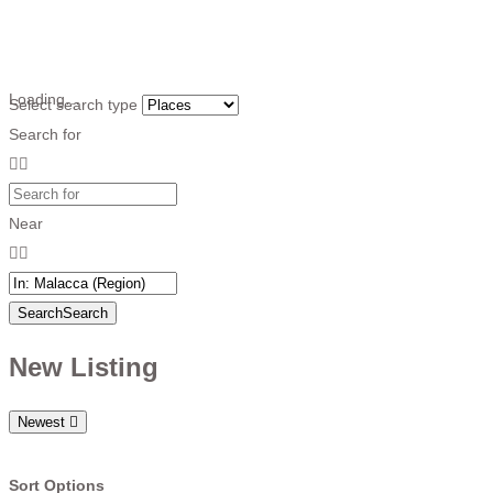
Loading…
Select search type
Search for
Near
Search
Search
New Listing
Newest
Sort Options