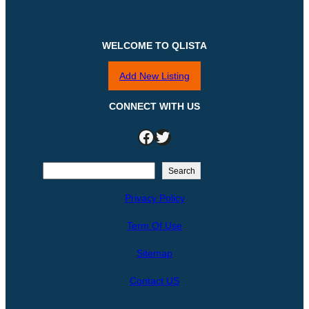
WELCOME TO QLISTA
Add New Listing
CONNECT WITH US
Facebook
Twitter
S
Search
e
Privacy Policy
a
r
Term Of Use
c
h
Sitemap
Contact US