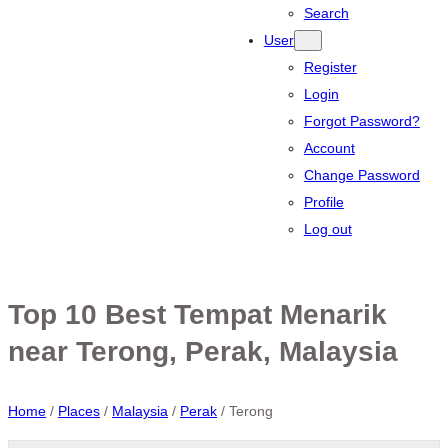
Search
User
Register
Login
Forgot Password?
Account
Change Password
Profile
Log out
Top 10 Best Tempat Menarik
near Terong, Perak, Malaysia
Home
/
Places
/
Malaysia
/
Perak
/
Terong