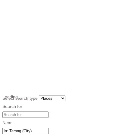
Loading…
Select search type
Search for
Near