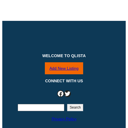
WELCOME TO QLISTA
Add New Listing
CONNECT WITH US
Facebook
Twitter
S
Search
e
Privacy Policy
a
r