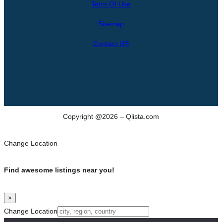
Term Of Use
c
h
Sitemap
Contact US
Copyright @2026 – Qlista.com
Change Location
Find awesome listings near you!
×
Change Location