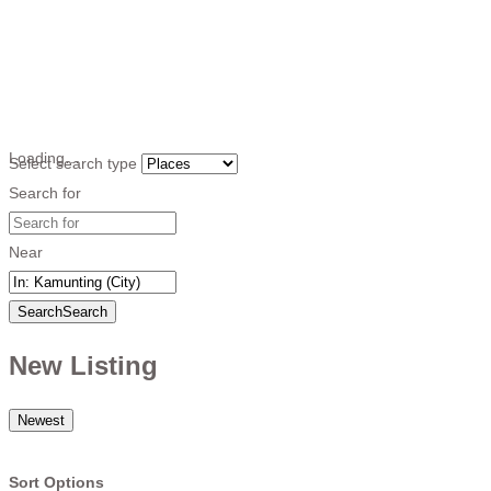
Loading…
Select search type
Search for
Near
Search
Search
New Listing
Newest
Sort Options