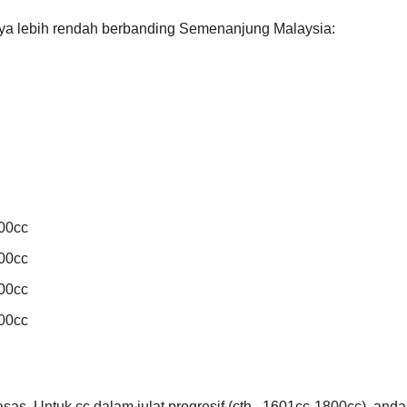
a lebih rendah berbanding Semenanjung Malaysia:
00cc
00cc
00cc
00cc
sas. Untuk cc dalam julat progresif (cth., 1601cc-1800cc), and