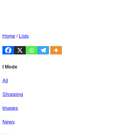
Home
/
Lists
I Mode
All
Shopping
Images
News