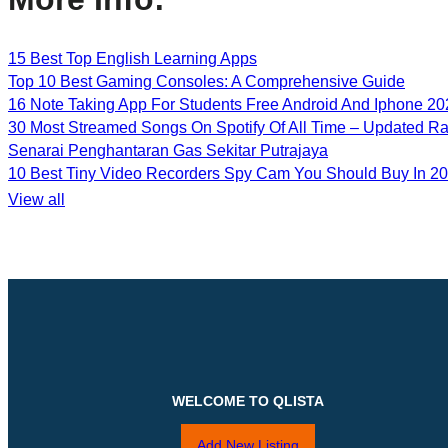
15 Best Top English Learning Apps
Top 10 Best Gaming Consoles: A Comprehensive Guide
16 Note Taking App For Students Free Android And Iphone 20
30 Most Streamed Songs On Spotify Of All Time – Updated R
Senarai Penghantaran Gas Sekitar Putrajaya
10 Best Tiny Video Recorders Spy Cam You Should Buy In 2
View all
WELCOME TO QLISTA
Add New Listing