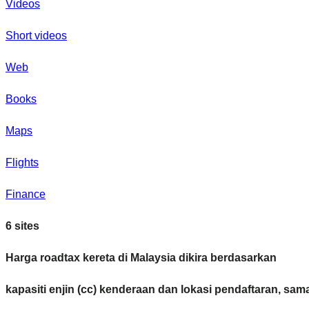
Videos
Short videos
Web
Books
Maps
Flights
Finance
6 sites
Harga roadtax kereta di Malaysia dikira berdasarkan
kapasiti enjin (cc) kenderaan dan lokasi pendaftaran, sa