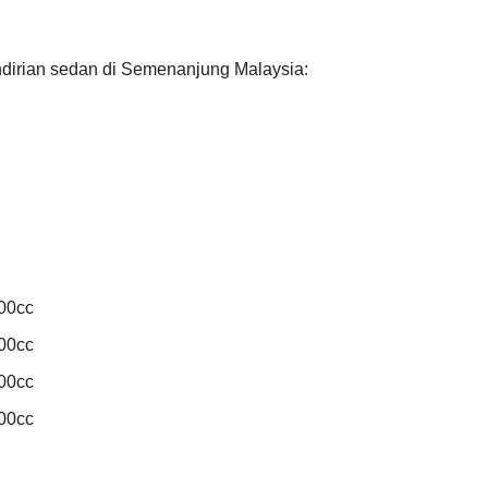
ndirian sedan di Semenanjung Malaysia:
00cc
00cc
00cc
00cc