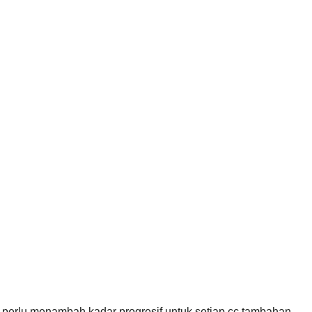
a perlu menambah kadar progresif untuk setiap cc tambahan.