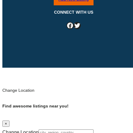
CONNECT WITH US
Facebook
Twitter
Change Location
Find awesome listings near you!
×
Change Location