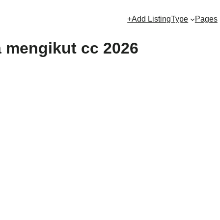
+Add Listing
Type
Pages
a mengikut cc 2026