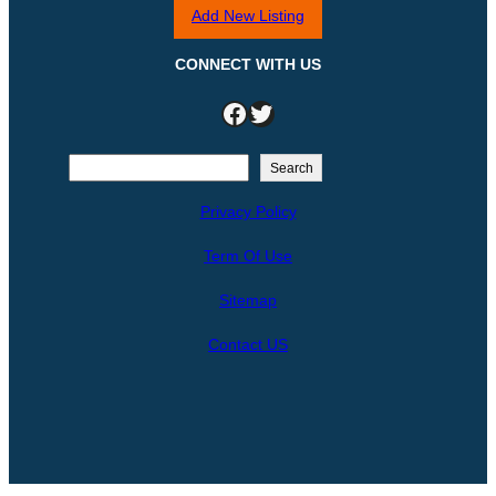
Add New Listing
CONNECT WITH US
Facebook
Twitter
S
Search
e
Privacy Policy
a
r
Term Of Use
c
h
Sitemap
Contact US