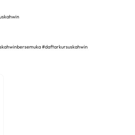
suskahwin
uskahwinbersemuka #daftarkursuskahwin