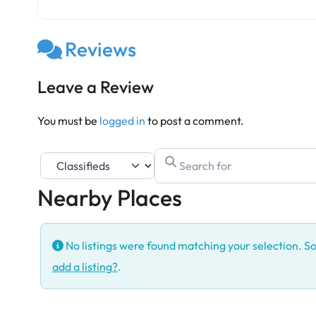
Enhancing Largest Contentful Paint (LCP) in Wo
Reviews
Leave a Review
You must be
logged in
to post a comment.
Search for
Select search type
Nearby Places
No listings were found matching your selection. 
add a listing?
.