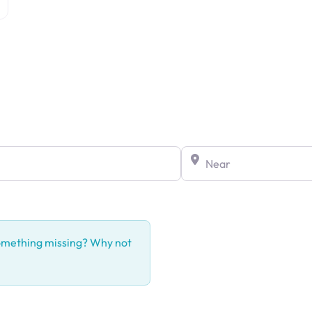
rdPress
Near
Something missing? Why not