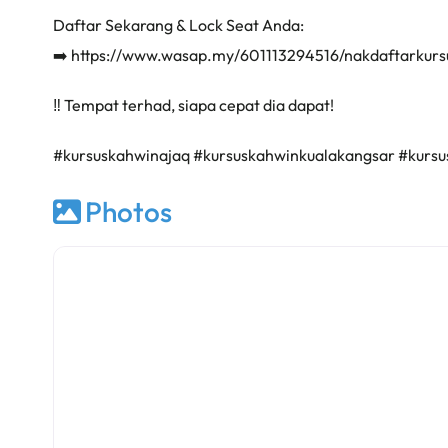
Daftar Sekarang & Lock Seat Anda:
➡️ https://www.wasap.my/601113294516/nakdaftarkur
‼️ Tempat terhad, siapa cepat dia dapat!
#kursuskahwinajaq #kursuskahwinkualakangsar #kurs
Photos