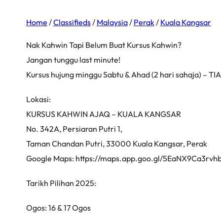
Home
/
Classifieds
/
Malaysia
/
Perak
/
Kuala Kangsar
Nak Kahwin Tapi Belum Buat Kursus Kahwin?
Jangan tunggu last minute!
Kursus hujung minggu Sabtu & Ahad (2 hari sahaja) – TIA
Lokasi:
KURSUS KAHWIN AJAQ – KUALA KANGSAR
No. 342A, Persiaran Putri 1,
Taman Chandan Putri, 33000 Kuala Kangsar, Perak
Google Maps: https://maps.app.goo.gl/5EaNX9Ca3rvh
Tarikh Pilihan 2025:
Ogos: 16 & 17 Ogos