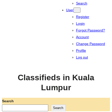
Search
User
Register
Login
Forgot Password?
Account
Change Password
Profile
Log out
Classifieds in Kuala
Lumpur
Search
Search