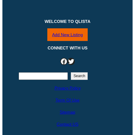
WELCOME TO QLISTA
Add New Listing
CONNECT WITH US
Facebook
Twitter
S
Search
e
Privacy Policy
a
r
Term Of Use
c
h
Sitemap
Contact US