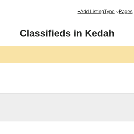
+Add Listing
Type
Pages
Classifieds in Kedah