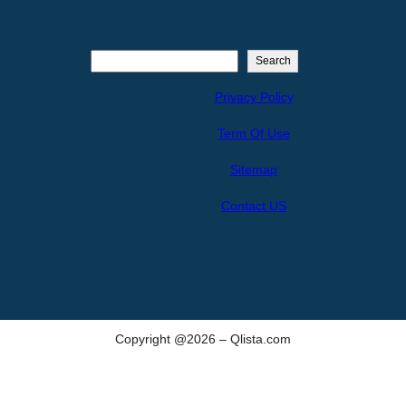
S
Search
e
Privacy Policy
a
r
Term Of Use
c
h
Sitemap
Contact US
Copyright @2026 – Qlista.com