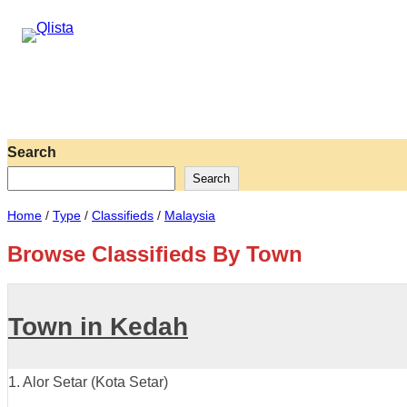
Search
Search
Home
/
Type
/
Classifieds
/
Malaysia
Browse Classifieds By Town
Town in Kedah
1. Alor Setar (Kota Setar)