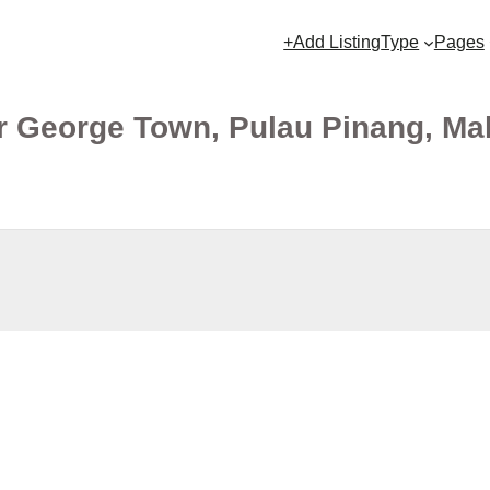
+Add Listing
Type
Pages
r George Town, Pulau Pinang, Ma