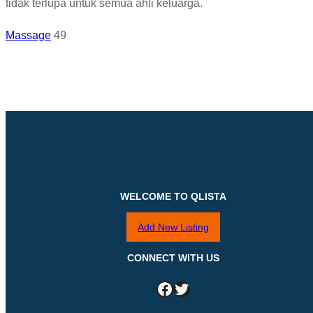
tidak terlupa untuk semua ahli keluarga.
Massage
49
WELCOME TO QLISTA
Add New Listing
CONNECT WITH US
Facebook
Twitter