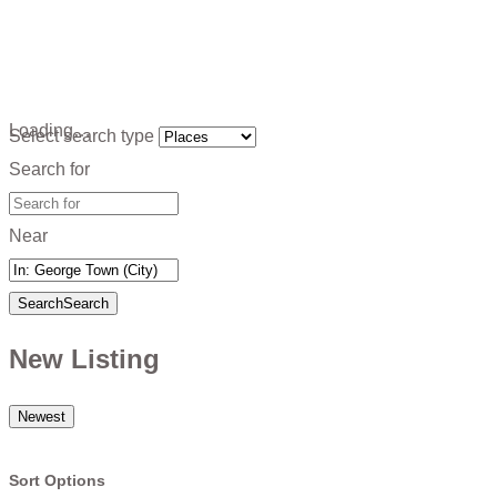
Loading…
Select search type
Search for
Near
Search
Search
New Listing
Newest
Sort Options