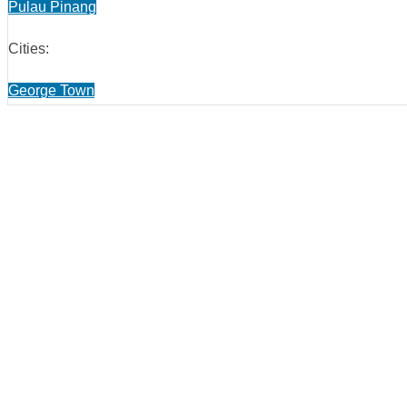
Pulau Pinang
Cities:
George Town