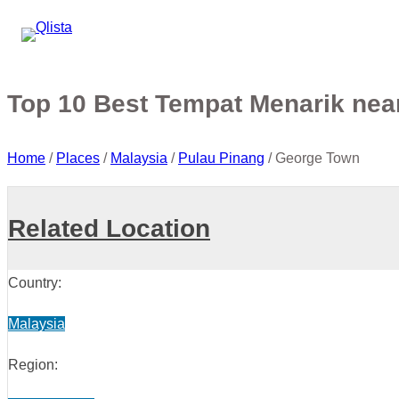
Top 10 Best Tempat Menarik nea
Home
/
Places
/
Malaysia
/
Pulau Pinang
/
George Town
Related Location
Country:
Malaysia
Region: