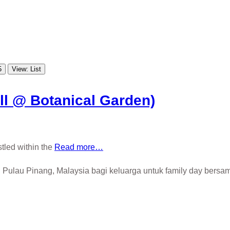
5
View: List
ll @ Botanical Garden)
tled within the
Read more…
 Pulau Pinang, Malaysia bagi keluarga untuk family day bersam